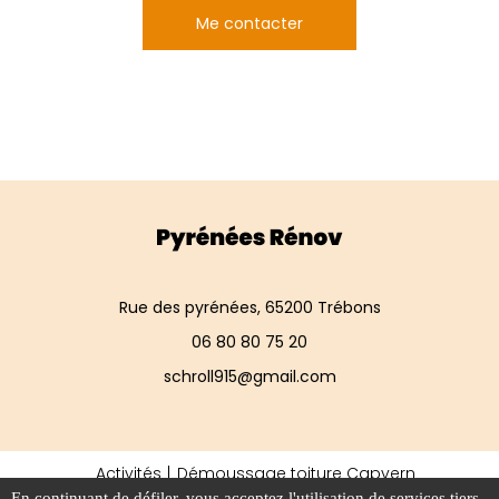
Me contacter
Rue des pyrénées, 65200 Trébons
06 80 80 75 20
schroll915@gmail.com
Activités
Démoussage toiture Capvern
Peinture intérieure Tarbes
Nettoyage toiture Lourdes
En continuant de défiler,
vous acceptez l'utilisation de services tiers