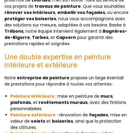
proximité de
Lourdes
, met son savoir-faire au service de
vos projets de
travaux de peinture
. Que vous souhaitiez
rénover vos intérieurs
,
embellir vos façades
, ou encore
protéger vos boiseries
, nous vous accompagnons avec
des solutions sur mesure, adaptées à vos besoins. Basée à
Trébons
, notre équipe intervient également à
Bagnères-
de-Bigorre
,
Tarbes
, et
Capvern
pour garantir des
prestations rapides et soignées.
Une double expertise en peinture
intérieure et extérieure
Notre
entreprise de peinture
propose un large éventail
de prestations pour répondre à toutes vos attentes :
Peinture intérieure
: mise en peinture de
murs
,
plafonds
, et
revêtements muraux
, avec des finitions
personnalisées.
Peinture extérieure
: rénovation de
façades
, mise en
valeur de
volets
et
boiseries
, ainsi que la protection
des clôtures.